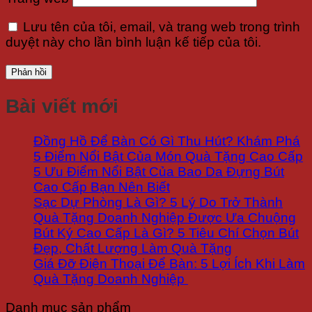
Lưu tên của tôi, email, và trang web trong trình
duyệt này cho lần bình luận kế tiếp của tôi.
Bài viết mới
Đồng Hồ Để Bàn Có Gì Thu Hút? Khám Phá
5 Điểm Nổi Bật Của Món Quà Tặng Cao Cấp
5 Ưu Điểm Nổi Bật Của Bao Da Đựng Bút
Cao Cấp Bạn Nên Biết
Sạc Dự Phòng Là Gì? 5 Lý Do Trở Thành
Quà Tặng Doanh Nghiệp Được Ưa Chuộng
Bút Ký Cao Cấp Là Gì? 5 Tiêu Chí Chọn Bút
Đẹp, Chất Lượng Làm Quà Tặng
Giá Đỡ Điện Thoại Để Bàn: 5 Lợi Ích Khi Làm
Quà Tặng Doanh Nghiệp
Danh mục sản phẩm