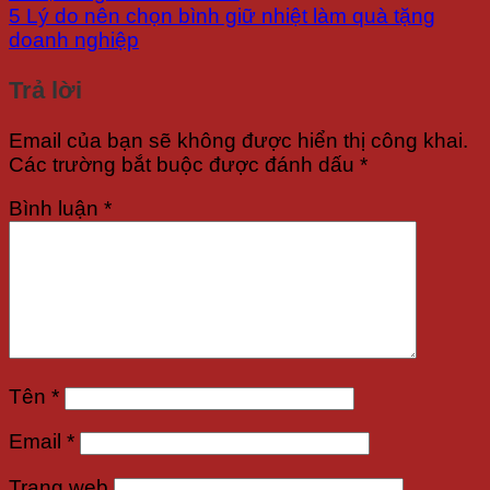
5 Lý do nên chọn bình giữ nhiệt làm quà tặng
doanh nghiệp
Trả lời
Email của bạn sẽ không được hiển thị công khai.
Các trường bắt buộc được đánh dấu
*
Bình luận
*
Tên
*
Email
*
Trang web