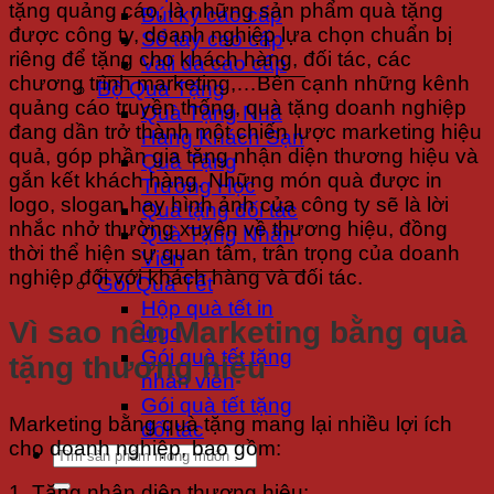
tặng quảng cáo, là những sản phẩm quà tặng
Bút ký cao cấp
được công ty, doanh nghiệp lựa chọn chuẩn bị
Sổ tay cao cấp
riêng để tặng cho khách hàng, đối tác, các
Vali da cao cấp
chương trình marketing,…Bên cạnh những kênh
Bộ Quà Tặng
quảng cáo truyền thống, quà tặng doanh nghiệp
Quà Tặng Nhà
đang dần trở thành một chiến lược marketing hiệu
Hàng Khách Sạn
quả, góp phần gia tăng nhận diện thương hiệu và
Quà Tặng
gắn kết khách hàng. Những món quà được in
Trường Học
logo, slogan hay hình ảnh của công ty sẽ là lời
Quà tặng đối tác
nhắc nhở thường xuyên về thương hiệu, đồng
Quà Tặng Nhân
thời thể hiện sự quan tâm, trân trọng của doanh
Viên
nghiệp đối với khách hàng và đối tác.
Gói Quà Tết
Hộp quà tết in
Vì sao nên Marketing bằng quà
logo
Gói quà tết tặng
tặng thương hiệu
nhân viên
Gói quà tết tặng
Marketing bằng quà tặng mang lại nhiều lợi ích
đối tác
cho doanh nghiệp, bao gồm:
Tìm
kiếm:
1. Tăng nhận diện thương hiệu: