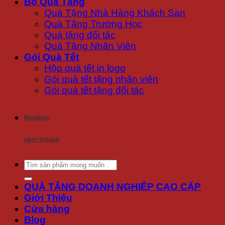
Bộ Quà Tặng
Quà Tặng Nhà Hàng Khách Sạn
Quà Tặng Trường Học
Quà tặng đối tác
Quà Tặng Nhân Viên
Gói Quà Tết
Hộp quà tết in logo
Gói quà tết tặng nhân viên
Gói quà tết tặng đối tác
Hotline
0937370469
Tìm
kiếm:
QUÀ TẶNG DOANH NGHIỆP CAO CẤP
Giới Thiệu
Cửa hàng
Blog