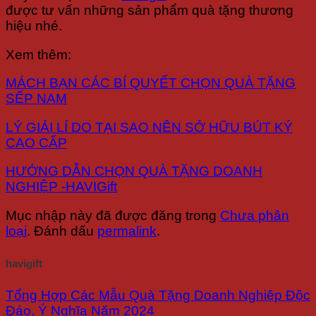
được tư vấn những sản phẩm quà tặng thương
hiệu nhé.
Xem thêm:
MÁCH BẠN CÁC BÍ QUYẾT CHỌN QUÀ TẶNG
SẾP NAM
LÝ GIẢI LÍ DO TẠI SAO NÊN SỞ HỮU BÚT KÝ
CAO CẤP
HƯỚNG DẪN CHỌN QUÀ TẶNG DOANH
NGHIỆP -HAVIGift
Mục nhập này đã được đăng trong
Chưa phân
loại
. Đánh dấu
permalink
.
havigift
Tổng Hợp Các Mẫu Quà Tặng Doanh Nghiệp Độc
Đáo, Ý Nghĩa Năm 2024