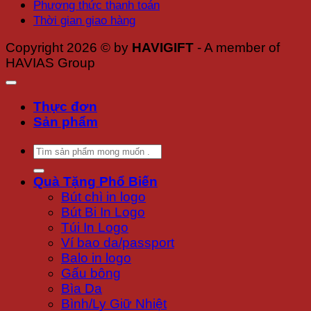
Phương thức thanh toán
Thời gian giao hàng
Copyright 2026 © by
HAVIGIFT
- A member of
HAVIAS Group
Thực đơn
Sản phẩm
Tìm
kiếm:
Quà Tặng Phổ Biến
Bút chì in logo
Bút Bi In Logo
Túi In Logo
Ví bao da/passport
Balo in logo
Gấu bông
Bìa Da
Bình/Ly Giữ Nhiệt