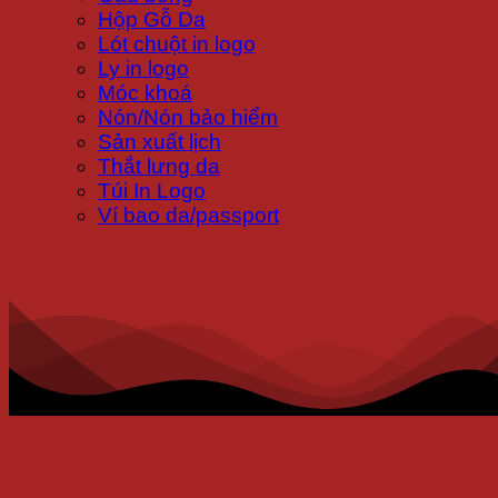
Hộp Gỗ Da
Lót chuột in logo
Ly in logo
Móc khoá
Nón/Nón bảo hiểm
Sản xuất lịch
Thắt lưng da
Túi In Logo
Ví bao da/passport