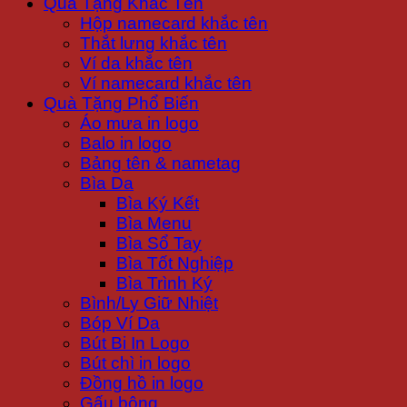
Quà Tặng Khắc Tên
Hộp namecard khắc tên
Thắt lưng khắc tên
Ví da khắc tên
Ví namecard khắc tên
Quà Tặng Phổ Biến
Áo mưa in logo
Balo in logo
Bảng tên & nametag
Bìa Da
Bìa Ký Kết
Bìa Menu
Bìa Sổ Tay
Bìa Tốt Nghiệp
Bìa Trình Ký
Bình/Ly Giữ Nhiệt
Bóp Ví Da
Bút Bi In Logo
Bút chì in logo
Đồng hồ in logo
Gấu bông