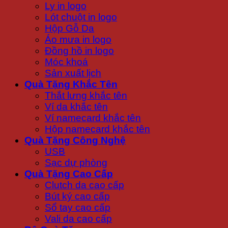
Ly in logo
Lót chuột in logo
Hộp Gỗ Da
Áo mưa in logo
Đồng hồ in logo
Móc khoá
Sản xuất lịch
Quà Tặng Khắc Tên
Thắt lưng khắc tên
Ví da khắc tên
Ví namecard khắc tên
Hộp namecard khắc tên
Quà Tặng Công Nghệ
USB
Sạc dự phòng
Quà Tặng Cao Cấp
Clutch da cao cấp
Bút ký cao cấp
Sổ tay cao cấp
Vali da cao cấp