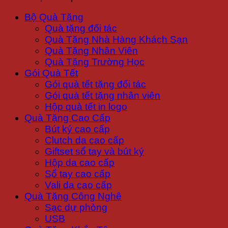
Bộ Quà Tặng
Quà tặng đối tác
Quà Tặng Nhà Hàng Khách Sạn
Quà Tặng Nhân Viên
Quà Tặng Trường Học
Gói Quà Tết
Gói quà tết tặng đối tác
Gói quà tết tặng nhân viên
Hộp quà tết in logo
Quà Tặng Cao Cấp
Bút ký cao cấp
Clutch da cao cấp
Giftset sổ tay và bút ký
Hộp da cao cấp
Sổ tay cao cấp
Vali da cao cấp
Quà Tặng Công Nghệ
Sạc dự phòng
USB