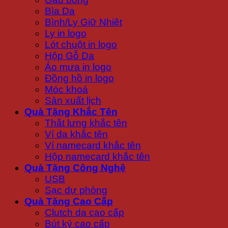
Bìa Da
Bình/Ly Giữ Nhiệt
Ly in logo
Lót chuột in logo
Hộp Gỗ Da
Áo mưa in logo
Đồng hồ in logo
Móc khoá
Sản xuất lịch
Quà Tặng Khắc Tên
Thắt lưng khắc tên
Ví da khắc tên
Ví namecard khắc tên
Hộp namecard khắc tên
Quà Tặng Công Nghệ
USB
Sạc dự phòng
Quà Tặng Cao Cấp
Clutch da cao cấp
Bút ký cao cấp