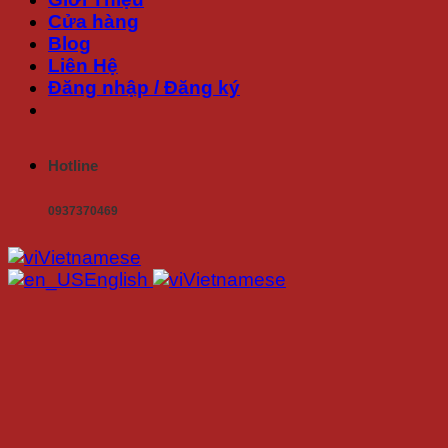
Cửa hàng
Blog
Liên Hệ
Đăng nhập / Đăng ký
Hotline
0937370469
Vietnamese
English
Vietnamese