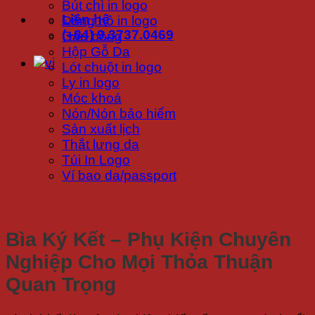
Bút chì in logo
Liên hệ
Đồng hồ in logo
(+84) 9.3737.0469
Gấu bông
Hộp Gỗ Da
Lót chuột in logo
Ly in logo
Móc khoá
Nón/Nón bảo hiểm
Sản xuất lịch
Thắt lưng da
Túi In Logo
Ví bao da/passport
Bìa Ký Kết – Phụ Kiện Chuyên
Nghiệp Cho Mọi Thỏa Thuận
Quan Trọng