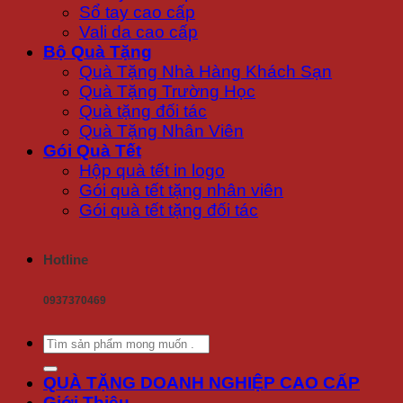
Sổ tay cao cấp
Vali da cao cấp
Bộ Quà Tặng
Quà Tặng Nhà Hàng Khách Sạn
Quà Tặng Trường Học
Quà tặng đối tác
Quà Tặng Nhân Viên
Gói Quà Tết
Hộp quà tết in logo
Gói quà tết tặng nhân viên
Gói quà tết tặng đối tác
Hotline
0937370469
Tìm
kiếm:
QUÀ TẶNG DOANH NGHIỆP CAO CẤP
Giới Thiệu