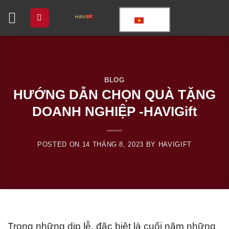
Chuyển
đến
nội
dung
BLOG
HƯỚNG DẪN CHỌN QUÀ TẶNG
DOANH NGHIỆP -HAVIGift
POSTED ON
14 THÁNG 8, 2023
BY
HAVIGIFT
Trong những dịp lễ, đặc biệt là cuối năm những