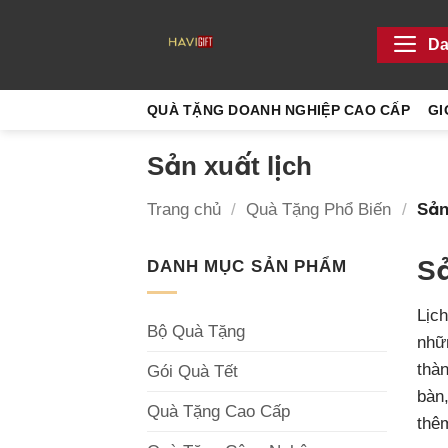
Chuyển
đến
Da
nội
dung
QUÀ TẶNG DOANH NGHIỆP CAO CẤP
GI
Sản xuất lịch
Trang chủ
/
Quà Tặng Phổ Biến
/
Sản 
Sả
DANH MỤC SẢN PHẨM
Lịch
Bộ Quà Tặng
nhữn
thà
Gói Quà Tết
bàn
Quà Tặng Cao Cấp
thê