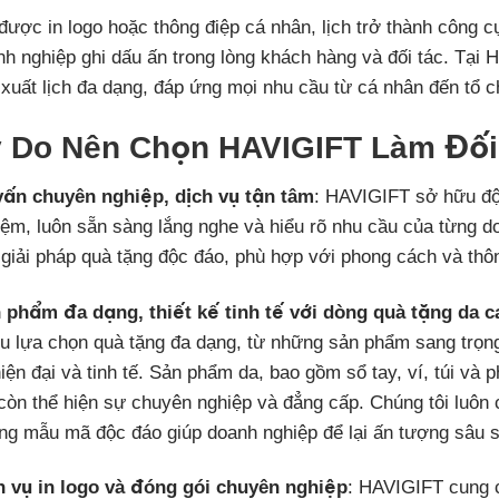
được in logo hoặc thông điệp cá nhân, lịch trở thành công c
h nghiệp ghi dấu ấn trong lòng khách hàng và đối tác. Tại 
xuất lịch đa dạng, đáp ứng mọi nhu cầu từ cá nhân đến tổ 
 Do Nên Chọn HAVIGIFT Làm Đối
vấn chuyên nghiệp, dịch vụ tận tâm
: HAVIGIFT sở hữu đội
iệm, luôn sẵn sàng lắng nghe và hiểu rõ nhu cầu của từng d
 giải pháp quà tặng độc đáo, phù hợp với phong cách và th
 phẩm đa dạng, thiết kế tinh tế với dòng quà tặng da c
ều lựa chọn quà tặng đa dạng, từ những sản phẩm sang trọng
iện đại và tinh tế. Sản phẩm da, bao gồm sổ tay, ví, túi và 
còn thể hiện sự chuyên nghiệp và đẳng cấp. Chúng tôi luôn
ng mẫu mã độc đáo giúp doanh nghiệp để lại ấn tượng sâu s
h vụ in logo và đóng gói chuyên nghiệp
: HAVIGIFT cung c