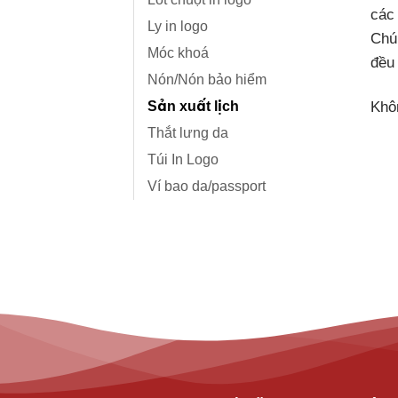
các
Ly in logo
Chún
Móc khoá
đều
Nón/Nón bảo hiểm
Khô
Sản xuất lịch
Thắt lưng da
Túi In Logo
Ví bao da/passport