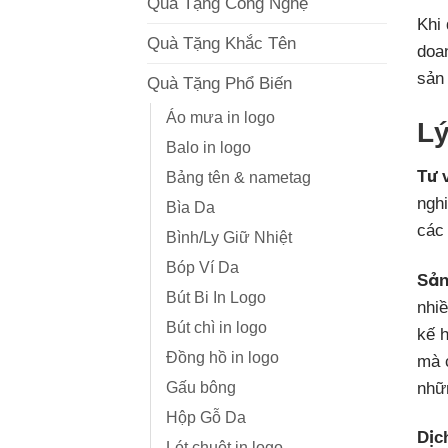
Quà Tặng Công Nghệ
Khi 
Quà Tặng Khắc Tên
doan
sản 
Quà Tặng Phổ Biến
Áo mưa in logo
Lý
Balo in logo
Tư 
Bảng tên & nametag
ngh
Bìa Da
các
Bình/Ly Giữ Nhiệt
Bóp Ví Da
Sản
Bút Bi In Logo
nhi
Bút chì in logo
kế h
Đồng hồ in logo
mà 
nhữ
Gấu bông
Hộp Gỗ Da
Dịc
Lót chuột in logo