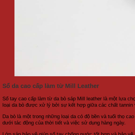
Sổ da cao cấp làm từ Mill Leather
Sổ tay cao cấp làm từ da bò sáp Mill leather là một lựa c
loại da bò được xử lý bởi sự kết hợp giữa các chất tannin
Da bò là một trong những loại da có độ bền và tuổi thọ cao
dưới tác động của thời tiết và việc sử dụng hàng ngày.
Lớp sáp bảo vệ giúp sổ tay chống nước tốt hơn và bảo vệ 