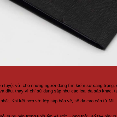
họn tuyệt vời cho những người đang tìm kiếm sự sang trọng,
 và dầu, thay vì chỉ sử dụng sáp như các loại da sáp khác,
 nhất. Khi kết hợp với lớp sáp bảo vệ, sổ da cao cấp từ Mill
nội dung bên trong khỏi ẩm và ướt. Đồng thời, sổ tay này c