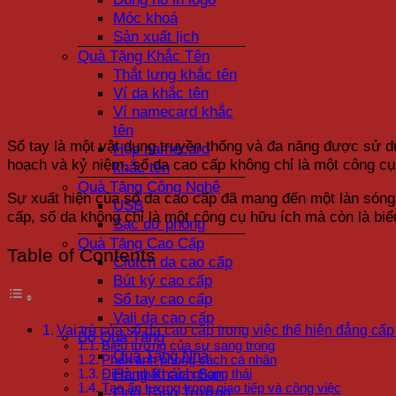
Móc khoá
Sản xuất lịch
Quà Tặng Khắc Tên
Thắt lưng khắc tên
Ví da khắc tên
Ví namecard khắc
tên
Sổ tay là một vật dụng truyền thống và đa năng được sử d
Hộp namecard
hoạch và kỷ niệm, sổ da cao cấp không chỉ là một công cụ
khắc tên
Quà Tặng Công Nghệ
Sự xuất hiện của sổ da cao cấp đã mang đến một làn sóng m
USB
cấp, sổ da không chỉ là một công cụ hữu ích mà còn là biể
Sạc dự phòng
Quà Tặng Cao Cấp
Table of Contents
Clutch da cao cấp
Bút ký cao cấp
Sổ tay cao cấp
Vali da cao cấp
Vai trò của sổ da cao cấp trong việc thể hiện đẳng c
Bộ Quà Tặng
Biểu tượng của sự sang trọng
Quà Tặng Nhà
Phản ánh phong cách cá nhân
Hàng Khách Sạn
Điểm nhấn của phong thái
Tạo ấn tượng trong giao tiếp và công việc
Quà Tặng Trường