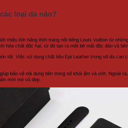
các loại da nào?
iới thiệu bởi hãng thời trang nổi tiếng Louis Vuitton từ nhữ
ới hóa chất độc hại, từ đó tạo ra một bề mặt độc đáo và bền
 tốt. Việc sử dụng chất liệu Epi Leather trong sổ da cao c
giúp bảo vệ nội dung bên trong sổ khỏi ẩm và ướt. Ngoài r
luôn mới mẻ và đẹp.