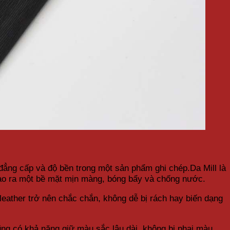
 đẳng cấp và độ bền trong một sản phẩm ghi chép.Da Mill là
 tạo ra một bề mặt mịn màng, bóng bẩy và chống nước.
 leather trở nên chắc chắn, không dễ bị rách hay biến dạng
ũng có khả năng giữ màu sắc lâu dài, không bị phai màu