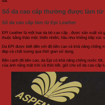
dài.
Sổ da cao cấp thường được làm từ 
Sổ da cao cấp làm từ Epi Leather
EPI Leather là một loại da bò cao cấp , được sản xuất và g
thuộc bằng thảo mộc thiên nhiên, hầu như không tiếp xúc v
Da EPI được biết đến với độ bền cao và khả năng chống mòn
đẹp và chất lượng qua thời gian sử dụng.
Bên cạnh độ bền cao, da Epi có khả năng chống nước tốt, 
của ánh nắng mặt trời và thời tiết, giữ cho sổ da cao cấp 