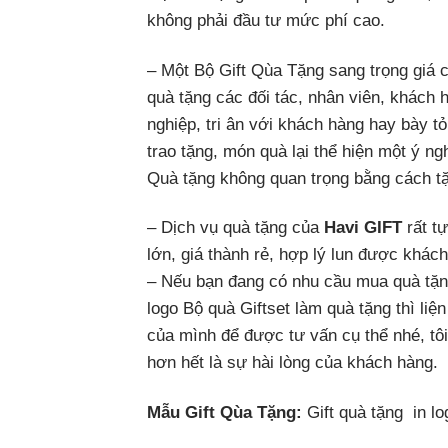
không phải đầu tư mức phí cao.
– Một Bộ Gift Qùa Tặng sang trọng giá 
quà tặng các đối tác, nhân viên, khách
nghiệp, tri ân với khách hàng hay bày t
trao tặng, món quà lại thể hiện một ý ng
Quà tặng không quan trọng bằng cách tặ
– Dịch vụ quà tặng của
Havi GIFT
rất t
lớn, giá thành rẻ, hợp lý lun được khác
– Nếu bạn đang có nhu cầu mua quà tặng
logo Bộ quà Giftset làm quà tặng thì liện
của mình để được tư vấn cụ thể nhé, tôi
hơn hết là sự hài lòng của khách hàng.
Mẫu Gift Qùa Tặng:
Gift quà tặng in l