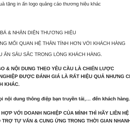
quà tặng in ấn logo quảng cáo thương hiệu khác
NG BÁ & NHẬN DIỆN THƯƠNG HIỆU
Y DỰNG MỐI QUAN HỆ THÂN TÍNH HƠN VỚI KHÁCH HÀNG
 DẤU ẤN SÂU SẮC TRONG LÒNG KHÁCH HÀNG.
GO & NỘI DUNG THEO YÊU CẦU LÀ CHIẾN LƯỢC
GHIỆP ĐƯỢC ĐÁNH GIÁ LÀ RẤT HIỆU QUẢ NHƯNG C
NH KHÁC.
ọi nội dung thông điệp bạn truyền tải,… đến khách hàng.
HỢP VỚI DOANH NGHIỆP CỦA MÌNH THÌ HÃY LIÊN HỆ
 TRỢ TỰ VẤN & CUNG ỨNG TRONG THỜI GIAN NHAN