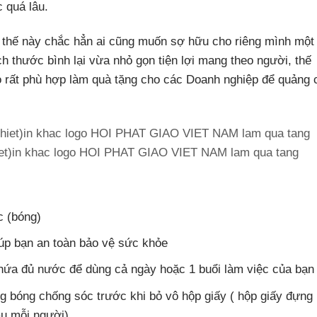
 quá lâu.
 thế này chắc hẳn ai cũng muốn sợ hữu cho riêng mình một 
h thước bình lại vừa nhỏ gọn tiện lợi mang theo người, thế
go rất phù hợp làm quà tặng cho các Doanh nghiệp để quảng 
et)in khac logo HOI PHAT GIAO VIET NAM lam qua tang
c (bóng)
giúp bạn an toàn bảo vệ sức khỏe
hứa đủ nước để dùng cả ngày hoặc 1 buổi làm việc của bạn
g bóng chống sóc trước khi bỏ vô hộp giấy ( hộp giấy đựng
ầu mỗi người)