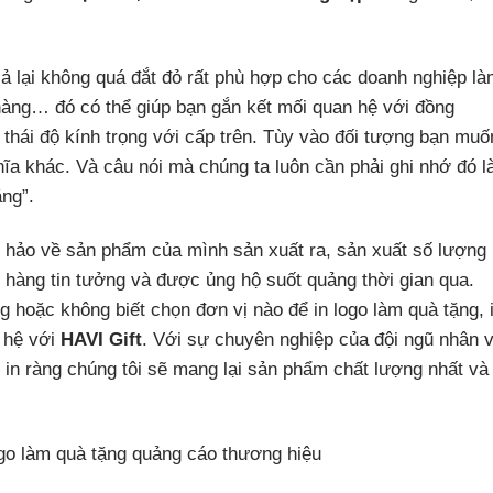
cả lại không quá đắt đỏ rất phù hợp cho các doanh nghiệp l
 hàng… đó có thể giúp bạn gắn kết mối quan hệ với đồng
ỏ thái độ kính trọng với cấp trên. Tùy vào đối tượng bạn muố
hĩa khác. Và câu nói mà chúng ta luôn cần phải ghi nhớ đó là
ng”.
ự hảo về sản phẩm của mình sản xuất ra, sản xuất số lượng
h hàng tin tưởng và được ủng hộ suốt quảng thời gian qua.
 hoặc không biết chọn đơn vị nào để in logo làm quà tặng, 
 hệ với
HAVI Gift
. Với sự chuyên nghiệp của đội ngũ nhân v
 in ràng chúng tôi sẽ mang lại sản phẩm chất lượng nhất và
ogo làm quà tặng quảng cáo thương hiệu