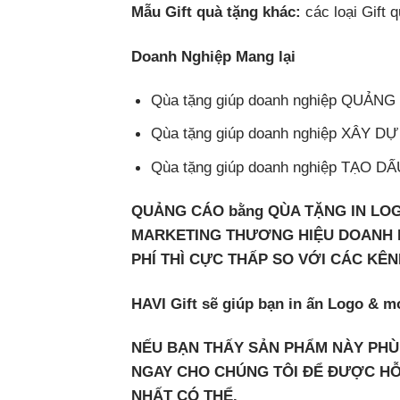
Mẫu Gift quà tặng khác:
các loại Gift 
Doanh Nghiệp Mang lại
Qùa tặng giúp doanh nghiệp QUẢ
Qùa tặng giúp doanh nghiệp XÂ
Qùa tặng giúp doanh nghiệp TẠO
QUẢNG CÁO bằng QÙA TẶNG IN LO
MARKETING THƯƠNG HIỆU DOANH N
PHÍ THÌ CỰC THẤP SO VỚI CÁC KÊ
HAVI Gift sẽ giúp bạn in ấn Logo & m
NẾU BẠN THẤY SẢN PHẨM NÀY PHÙ 
NGAY CHO CHÚNG TÔI ĐỂ ĐƯỢC HỖ
NHẤT CÓ THỂ.