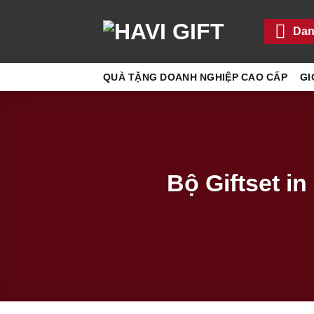
Chuyển
đến
Dan
nội
dung
QUÀ TẶNG DOANH NGHIỆP CAO CẤP
GI
Bộ Giftset i