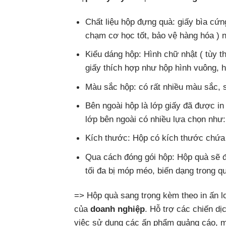
Chất liệu hộp đựng quà: giấy bìa cứ
chạm cơ học tốt, bảo vệ hàng hóa ) n
Kiểu dáng hộp: Hình chữ nhật ( tùy 
giấy thích hợp như hộp hình vuông,
Màu sắc hộp: có rất nhiều màu sắc, 
Bên ngoài hộp là lớp giấy đã được in 
lớp bên ngoài có nhiều lựa chọn như
Kích thước: Hộp có kích thước chứa 
Qua cách đóng gói hộp: Hộp quà sẽ đ
tối đa bị móp méo, biến dạng trong q
=> Hộp quà sang trọng kèm theo in ấn lo
của
doanh nghiệp
. Hỗ trợ các chiến dị
việc sử dụng các ấn phẩm quảng cáo,