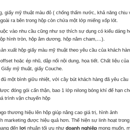
ng, giấy mỹ thuật màu đỏ ( chống thấm nước, khả năng chịu 
goài ra bên trong hộp còn chứa một lớp miếng xốp lót.
thuộc vào nhu cầu cũng như sợ thích sự dụng có kiểu dáng 
 hộp hình tròn, hộp âm dương. hộp nâm cham,…).
sản xuất hộp giấy màu mỹ thuật theo yêu cầu của khách hà
offset hoặc ép nhũ, dập nổi nội dung, họa tiết. Chất liệu của
: Giấy mỹ thuật, giấy Couche.
đủ một bình giữu nhiệt, với cây bút khách hàng đã yêu cầu
ược đóng gói cẩn thận, bao 1 lớp nilong bóng khí để hạn ch
uá trình vận chuyển hộp
go thương hiệu lên hộp giúp nâng cao giá trị, hình ảnh
ch marketing được hiệu quả hơn. Thể hiện sự linh hoạt trong
 mang đến
lợi
nhuận tối ưu như
doanh nghiệp
mong muốn, 