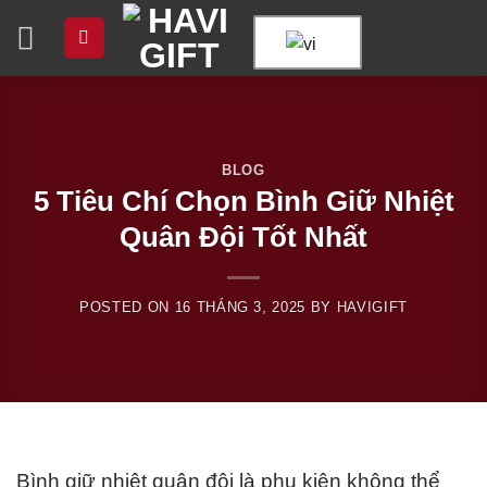
Chuyển
đến
nội
dung
BLOG
5 Tiêu Chí Chọn Bình Giữ Nhiệt
Quân Đội Tốt Nhất
POSTED ON
16 THÁNG 3, 2025
BY
HAVIGIFT
Bình giữ nhiệt quân đội là phụ kiện không thể