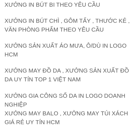
XƯỞNG IN BÚT BI THEO YÊU CẦU
XƯỞNG IN BÚT CHÌ , GÔM TẨY , THƯỚC KẺ ,
VĂN PHÒNG PHẨM THEO YÊU CẦU
XƯỞNG SẢN XUẤT ÁO MƯA, Ô/DÙ IN LOGO
HCM
XƯỞNG MAY ĐỒ DA , XƯỞNG SẢN XUẤT ĐỒ
DA UY TÍN TOP 1 VIỆT NAM
XƯỞNG GIA CÔNG SỔ DA IN LOGO DOANH
NGHIỆP
XƯỞNG MAY BALO , XƯỞNG MAY TÚI XÁCH
GIÁ RẺ UY TÍN HCM