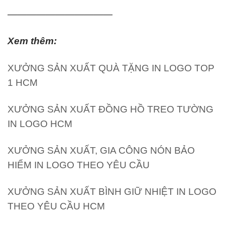
———————————
Xem thêm:
XƯỞNG SẢN XUẤT QUÀ TẶNG IN LOGO TOP
1 HCM
XƯỞNG SẢN XUẤT ĐỒNG HỒ TREO TƯỜNG
IN LOGO HCM
XƯỞNG SẢN XUẤT, GIA CÔNG NÓN BẢO
HIỂM IN LOGO THEO YÊU CẦU
XƯỞNG SẢN XUẤT BÌNH GIỮ NHIỆT IN LOGO
THEO YÊU CẦU HCM