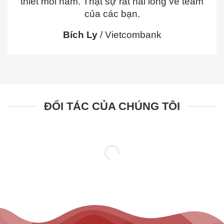
thiết mỗi năm. Thật sự rất hài lòng về team
của các bạn.
Bích Ly
/
Vietcombank
ĐỐI TÁC CỦA CHÚNG TÔI