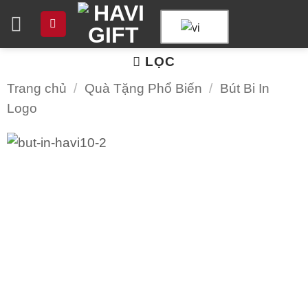
Chuyển
đến
nội
LỌC
dung
Trang chủ
/
Quà Tặng Phổ Biến
/
Bút Bi In
Logo